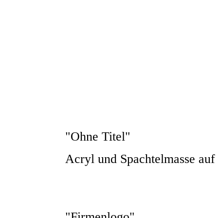
1 BS ao (6)
1 BS ao (7)
1 BS ao (12)
1 BS ao (19)
1 BS ao (21)
"Ohne Titel"
Acryl und Spachtelmasse au
"Firmenlogo"