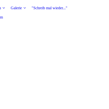
n
Galerie
"Schreib mal wieder..."
um