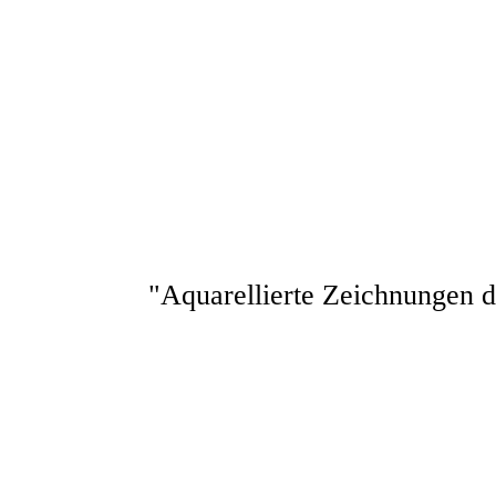
Orbis (35)
Orbis (33)
Orbis (29)
Orbis (30)
Orbis (32)
Orbis (34)
Orbis (31)
"Aquarellierte Zeichnungen 
Orbis (14)
Orbis (15)
Orbis (16)
Orbis (17)