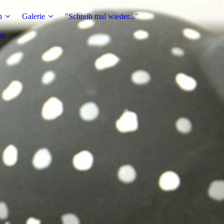
n
Galerie
"Schreib mal wieder..."
um