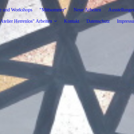
e und Workshops
"Mittsommer"
Neue Arbeiten
Ausstellunge
Atelier Herrenlos" Arbeiten
Kontakt
Datenschutz
Impress