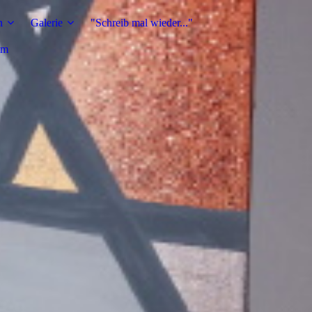
n
Galerie
"Schreib mal wieder..."
um