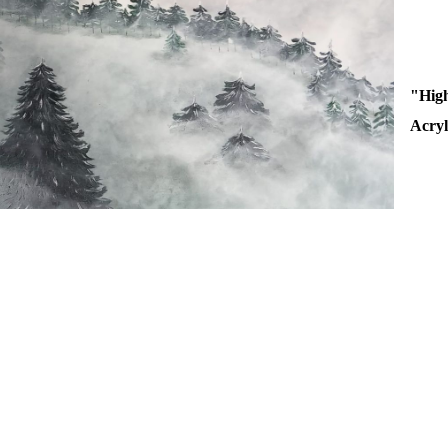
"High
Acryl