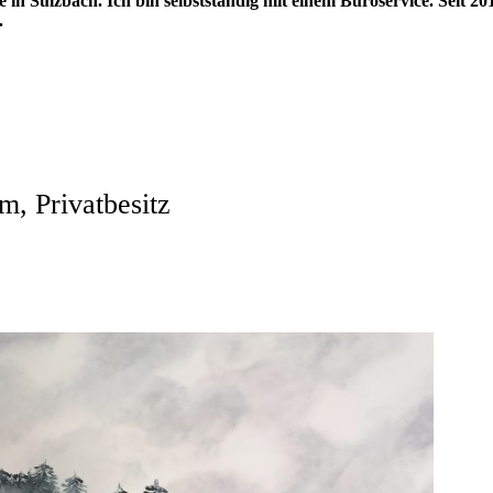
n Sulzbach. Ich bin selbstständig mit einem Büroservice. Seit 20
.
, Privatbesitz