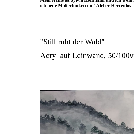
Mein Name ist Sylvia Hoffmann und ich wohne i
ich neue Maltechniken im "Atelier Herrenlos"
"Still ruht der Wald"
Acryl auf Leinwand, 50/100vm